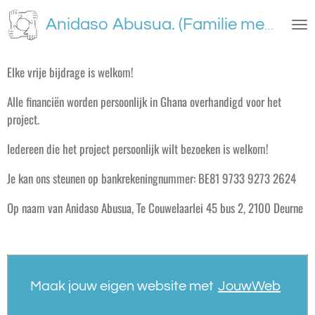
Ga
Anidaso Abusua. (Familie met hoop)
direct
naar
de
Elke vrije bijdrage is welkom!
hoofdinhoud
Alle financiën worden persoonlijk in Ghana overhandigd voor het
project.
Iedereen die het project persoonlijk wilt bezoeken is welkom!
Je kan ons steunen op bankrekeningnummer: BE81 9733 9273 2624
Op naam van Anidaso Abusua, Te Couwelaarlei 45 bus 2, 2100 Deurne
Maak jouw eigen website met
JouwWeb